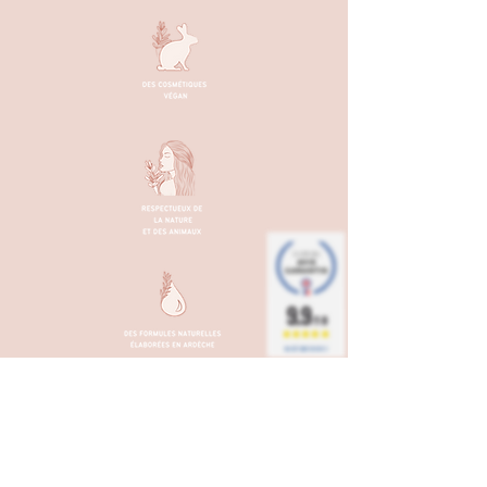
9.9
/10
BASÉ SUR 36 AVIS