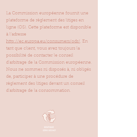
La Commission européenne fournit une
plateforme de règlement des litiges en
ligne (OS). Cette plateforme est disponible
à l'adresse
http://ec.europa.eu/consumers/odr/
. En
tant que client, vous avez toujours la
possibilité de contacter le conseil
d'arbitrage de la Commission européenne.
Nous ne sommes ni disposés à, ni obligés
de, participer à une procédure de
règlement des litiges devant un conseil
d'arbitrage de la consommation.