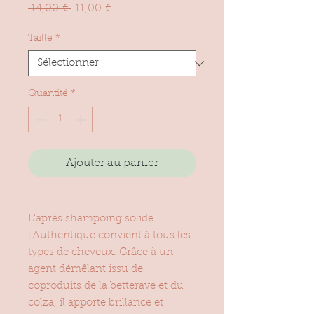
Prix
Prix
 14,00 € 
11,00 €
original
promotionnel
Taille
*
Quantité
*
Ajouter au panier
L'après shampoing solide
l'Authentique convient à tous les
types de cheveux. Grâce à un
agent démêlant issu de
coproduits de la betterave et du
colza, il apporte brillance et