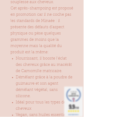
souplesse aux cheveux.
Cet après-shampoing est proposé
en promotion car il ne coche pas
les standards de Minaée : il
présente des défauts d'aspect
physique ou pèse quelques
grammes de moins que la
moyenne mais la qualité du
produit est la même:
Nourrissant, il booste l'éclat
des cheveux grâce au macérât
de Camomille matricaire.
Démêlant grâce à la poudre de
guimauve et son agent
démêlant végétal, sans
silicone.
Idéal pour tous les types de
9.9
/10
cheveux
Vegan, sans huiles essentielles,
BASÉ SUR 36 AVIS