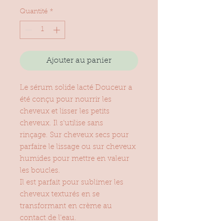
Quantité
*
Ajouter au panier
Le sérum solide lacté Douceur a
été conçu pour nourrir les
cheveux et lisser les petits
cheveux. Il s'utilise sans
rinçage. Sur cheveux secs pour
parfaire le lissage ou sur cheveux
humides pour mettre en valeur
les boucles.
Il est parfait pour sublimer les
cheveux texturés en se
transformant en crème au
contact de l'eau.