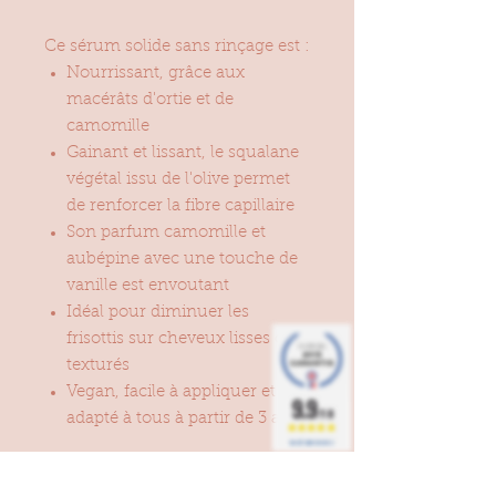
Ce sérum solide sans rinçage est :
Nourrissant, grâce aux
macérâts d'ortie et de
camomille
Gainant et lissant, le squalane
végétal issu de l'olive permet
de renforcer la fibre capillaire
Son parfum camomille et
aubépine avec une touche de
vanille est envoutant
Idéal pour diminuer les
frisottis sur cheveux lisses ou
texturés
Vegan, facile à appliquer et
9.9
/10
adapté à tous à partir de 3 ans.
BASÉ SUR 36 AVIS
Poids : 60g